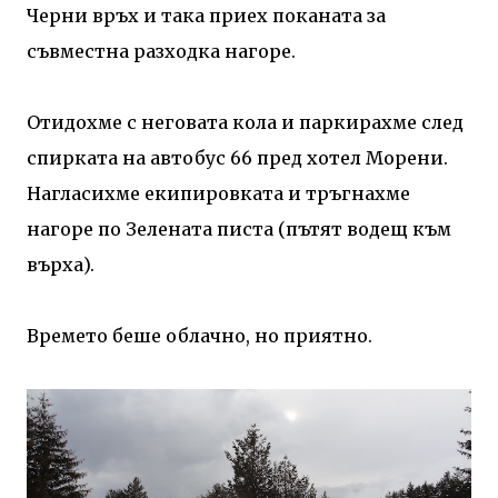
Черни връх и така приех поканата за
съвместна разходка нагоре.
Отидохме с неговата кола и паркирахме след
спирката на автобус 66 пред хотел Морени.
Нагласихме екипировката и тръгнахме
нагоре по Зелената писта (пътят водещ към
върха).
Времето беше облачно, но приятно.