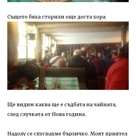
Същото бяха сторили още доста хора.
Ще видим каква ще е съдбата на чайната,
след случката от Нова година.
Надолу се спуснахме бързичко. Моят приятел