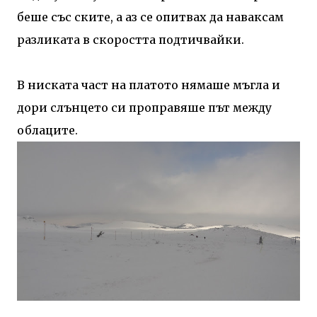
беше със ските, а аз се опитвах да наваксам
разликата в скоростта подтичвайки.
В ниската част на платото нямаше мъгла и
дори слънцето си проправяше път между
облаците.