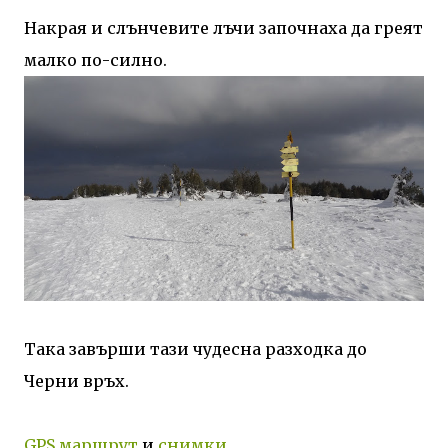
Накрая и слънчевите лъчи започнаха да греят
малко по-силно.
Така завърши тази чудесна разходка до
Черни връх.
GPS маршрут
и
снимки
.