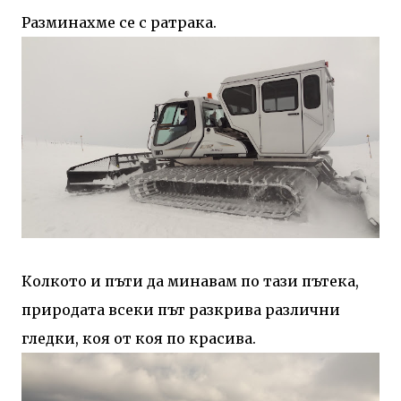
Разминахме се с ратрака.
Колкото и пъти да минавам по тази пътека,
природата всеки път разкрива различни
гледки, коя от коя по красива.