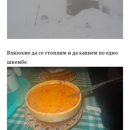
Влязохме да се стоплим и да хапнем по едно
шкембе.