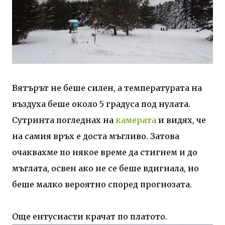
Вятърът не беше силен, а температурата на
въздуха беше около 5 градуса под нулата.
Сутринта погледнах на
камерата
и видях, че
на самия връх е доста мъгливо. Затова
очаквахме по някое време да стигнем и до
мъглата, освен ако не се беше вдигнала, но
беше малко вероятно според прогнозата.
Още ентусиасти крачат по платото.