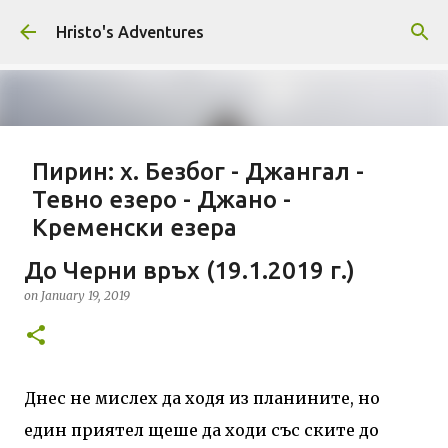
Skip to main content
Hristo's Adventures
Пирин: х. Безбог - Джангал -
Тевно езеро - Джано -
Кременски езера
on
August 09, 2025
DZHANGAL
DZHANO
KREMENSKI EZERA
До Черни връх (19.1.2019 г.)
PIRIN
БЕЗБОГ
ДЖАНГАЛ
ДЖАНО
КРЕМЕНСКИ ЕЗЕРА
on
January 19, 2019
ПИРИН
ПОПОВО ЕЗЕРО
ПРЕХОД
ТЕВНО ЕЗЕРО
1
Днес не мислех да ходя из планините, но
един приятел щеше да ходи със ските до