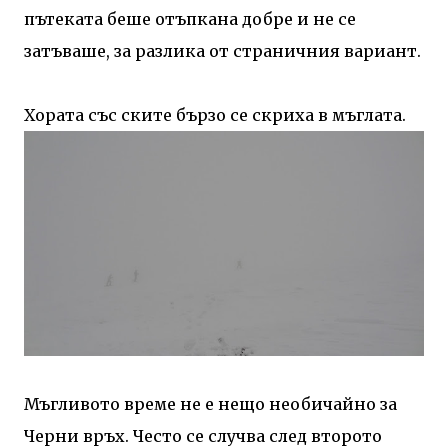
пътеката беше отъпкана добре и не се
затъваше, за разлика от страничния вариант.
Хората със ските бързо се скриха в мъглата.
Мъгливото време не е нещо необичайно за
Черни връх. Често се случва след второто