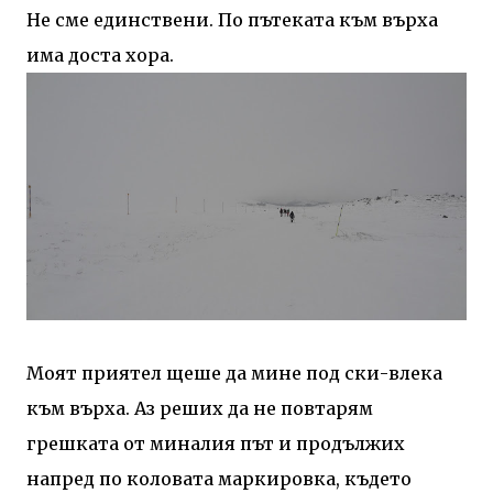
Не сме единствени. По пътеката към върха
има доста хора.
Моят приятел щеше да мине под ски-влека
към върха. Аз реших да не повтарям
грешката от миналия път и продължих
напред по коловата маркировка, където